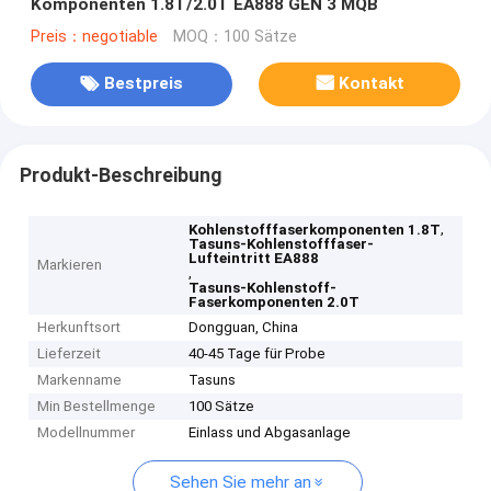
Komponenten 1.8T/2.0T EA888 GEN 3 MQB
Preis：negotiable
MOQ：100 Sätze
Bestpreis
Kontakt
Produkt-Beschreibung
,
Kohlenstofffaserkomponenten 1.8T
Tasuns-Kohlenstofffaser-
Lufteintritt EA888
Markieren
,
Tasuns-Kohlenstoff-
Faserkomponenten 2.0T
Herkunftsort
Dongguan, China
Lieferzeit
40-45 Tage für Probe
Markenname
Tasuns
Min Bestellmenge
100 Sätze
Modellnummer
Einlass und Abgasanlage
Sehen Sie mehr an