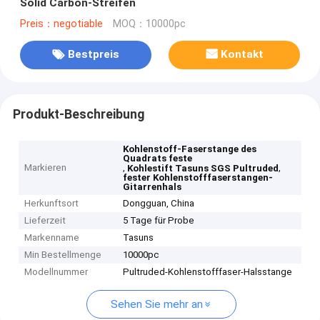
Solid Carbon-Streifen
Preis：negotiable
MOQ：10000pc
Bestpreis
Kontakt
Produkt-Beschreibung
Kohlenstoff-Faserstange des
Quadrats feste
Markieren
,
,
Kohlestift Tasuns SGS Pultruded
fester Kohlenstofffaserstangen-
Gitarrenhals
Herkunftsort
Dongguan, China
Lieferzeit
5 Tage für Probe
Markenname
Tasuns
Min Bestellmenge
10000pc
Modellnummer
Pultruded-Kohlenstofffaser-Halsstange
Sehen Sie mehr an