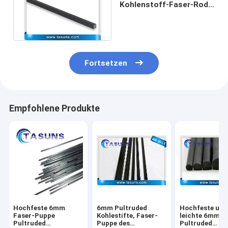
Kohlenstoff-Faser-Rod
Guitar Neck Solid
Carbon-Streifen
Fortsetzen
Empfohlene Produkte
Hochfeste 6mm
6mm Pultruded
Hochfeste und
Faser-Puppe
Kohlestifte, Faser-
leichte 6mm
Pultruded
Puppe des
Pultruded