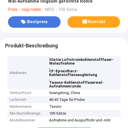
Wal-Aufnahme ringsum geformte Rohre
Preis：negotiable
MOQ：100 Sätze
Bestpreis
Kontakt
Produkt-Beschreibung
Glatte Luftstromkohlenstofffaser-
Walaufnahme
,
CF-Epoxidharz-
Markieren
Kohlenstoffansaugleitung
,
Tasuns-Kohlenstofffaserwal-
Aufnahmenrunde
Herkunftsort
Guangdong, China
Lieferzeit
40-45 Tage für Probe
Markenname
Tasuns
Min Bestellmenge
100 Sätze
Modellnummer
Aufnahme und Auspuffrohr und -rohr