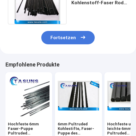
Kohlenstoff-Faser Rod
For Interchangeable
Carbon Teeth
Fortsetzen
Empfohlene Produkte
Hochfeste 6mm
6mm Pultruded
Hochfeste und
Faser-Puppe
Kohlestifte, Faser-
leichte 6mm
Pultruded
Puppe des
Pultruded