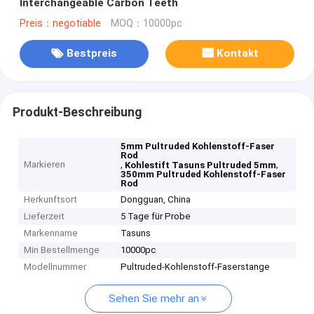
Interchangeable Carbon Teeth
Preis：negotiable
MOQ：10000pc
Bestpreis
Kontakt
Produkt-Beschreibung
5mm Pultruded Kohlenstoff-Faser
Rod
Markieren
,
,
Kohlestift Tasuns Pultruded 5mm
350mm Pultruded Kohlenstoff-Faser
Rod
Herkunftsort
Dongguan, China
Lieferzeit
5 Tage für Probe
Markenname
Tasuns
Min Bestellmenge
10000pc
Modellnummer
Pultruded-Kohlenstoff-Faserstange
Sehen Sie mehr an