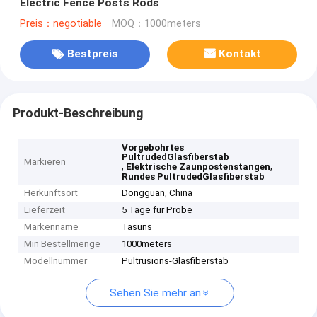
Electric Fence Posts Rods
Preis：negotiable
MOQ：1000meters
Bestpreis
Kontakt
Produkt-Beschreibung
Vorgebohrtes
PultrudedGlasfiberstab
Markieren
,
,
Elektrische Zaunpostenstangen
Rundes PultrudedGlasfiberstab
Herkunftsort
Dongguan, China
Lieferzeit
5 Tage für Probe
Markenname
Tasuns
Min Bestellmenge
1000meters
Modellnummer
Pultrusions-Glasfiberstab
Sehen Sie mehr an