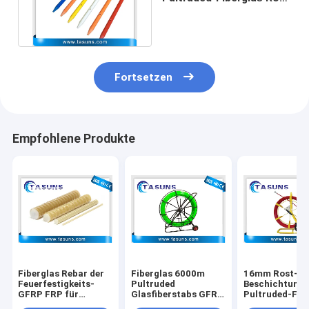
Electric Fence Posts
Rods
Fortsetzen
Empfohlene Produkte
Fiberglas Rebar der
Fiberglas 6000m
16mm Rost-fre
Feuerfestigkeits-
Pultruded
Beschichtung
GFRP FRP für
Glasfiberstabs GFRP
Pultruded-Fib
errichtende
FRP Rebar für
Rod Cane Duct