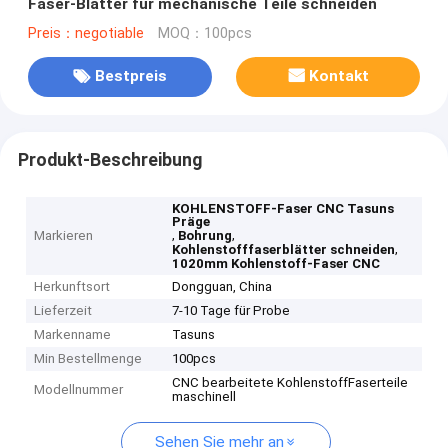
Faser-Blätter für mechanische Teile schneiden
Preis：negotiable
MOQ：100pcs
Bestpreis
Kontakt
Produkt-Beschreibung
KOHLENSTOFF-Faser CNC Tasuns
Präge
,
,
Markieren
Bohrung
,
Kohlenstofffaserblätter schneiden
1020mm Kohlenstoff-Faser CNC
Herkunftsort
Dongguan, China
Lieferzeit
7-10 Tage für Probe
Markenname
Tasuns
Min Bestellmenge
100pcs
CNC bearbeitete KohlenstoffFaserteile
Modellnummer
maschinell
Sehen Sie mehr an