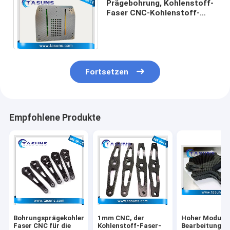
Prägebohrung, Kohlenstoff-
Faser CNC-Kohlenstoff-
Faser-Blätter für
mechanische Teile
schneiden
Fortsetzen
Empfohlene Produkte
Bohrungsprägekohlenstoff-
1mm CNC, der
Hoher Modul-
Faser CNC für die
Kohlenstoff-Faser-
Bearbeitungsk