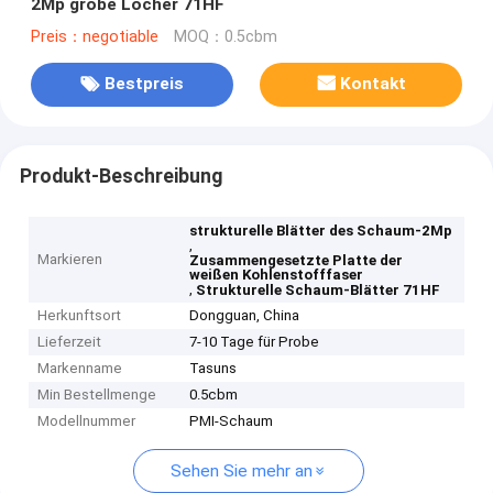
2Mp grobe Löcher 71HF
Preis：negotiable
MOQ：0.5cbm
Bestpreis
Kontakt
Produkt-Beschreibung
strukturelle Blätter des Schaum-2Mp
,
Markieren
Zusammengesetzte Platte der
weißen Kohlenstofffaser
,
Strukturelle Schaum-Blätter 71HF
Herkunftsort
Dongguan, China
Lieferzeit
7-10 Tage für Probe
Markenname
Tasuns
Min Bestellmenge
0.5cbm
Modellnummer
PMI-Schaum
Sehen Sie mehr an