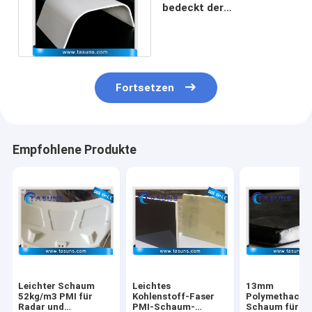
bedeckt der
Biegefestigkeits-2Mp
grobe Löcher 71HF
Fortsetzen
Empfohlene Produkte
Leichter Schaum
Leichtes
13mm
52kg/m3 PMI für
Kohlenstoff-Faser
Polymethacryl
Radar und
PMI-Schaum-
Schaum für D