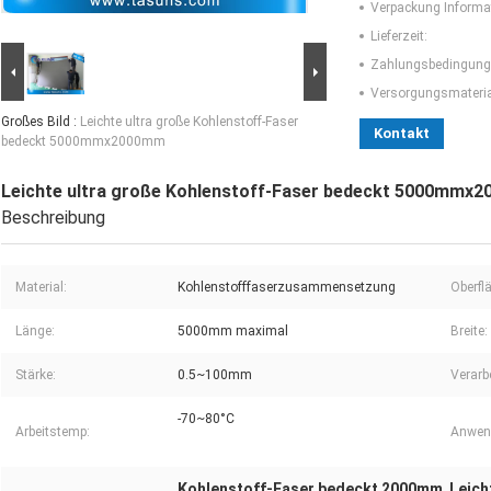
Verpackung Informa
Lieferzeit:
Zahlungsbedingung
Versorgungsmaterial
Großes Bild :
Leichte ultra große Kohlenstoff-Faser
Kontakt
bedeckt 5000mmx2000mm
Leichte ultra große Kohlenstoff-Faser bedeckt 5000mmx
Beschreibung
Material:
Kohlenstofffaserzusammensetzung
Oberfl
Länge:
5000mm maximal
Breite:
Stärke:
0.5~100mm
Verarb
-70~80°C
Arbeitstemp:
Anwen
Kohlenstoff-Faser bedeckt 2000mm
Leich
,