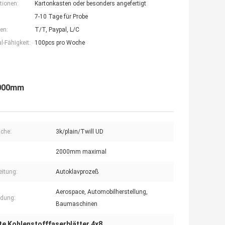
tionen:
Kartonkasten oder besonders angefertigt
7-10 Tage für Probe
en:
T/T, Paypal, L/C
-Fähigkeit:
100pcs pro Woche
2000mm
äche:
3k/plain/Twill UD
2000mm maximal
eitung:
Autoklavprozeß
Aerospace, Automobilherstellung,
dung:
Baumaschinen
te Kohlenstofffaserblätter 4x8
,