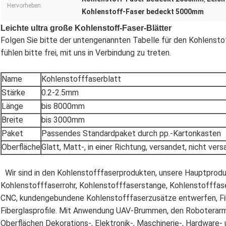
Hervorheben:
Kohlenstoff-Faser bedeckt 5000mm
Leichte ultra große Kohlenstoff-Faser-Blätter
Folgen Sie bitte der untengenannten Tabelle für den Kohlenstoff
fühlen bitte frei, mit uns in Verbindung zu treten.
Name
Kohlenstofffaserblatt
Stärke
0.2-2.5mm
Länge
bis 8000mm
Breite
bis 3000mm
Paket
Passendes Standardpaket durch pp.-Kartonkasten
Oberfläche
Glatt, Matt-, in einer Richtung, versandet, nicht ver
Wir sind in den Kohlenstofffaserprodukten, unsere Hauptprodu
Kohlenstofffaserrohr, Kohlenstofffaserstange, Kohlenstofffase
CNC, kundengebundene Kohlenstofffaserzusätze entwerfen, Fibe
Fiberglasprofile. Mit Anwendung UAV-Brummen, den Roboterarme
Oberflächen Dekorations-, Elektronik-, Maschinerie-, Hardware- 