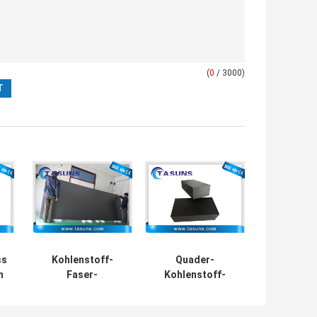
(
0
/ 3000)
ss
Kohlenstoff-
Quader-
m
Faser-
Kohlenstoff-
Oberflächenblätter
Faser des Twill-
UD große für
3k bedeckt