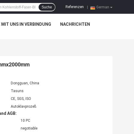
Referenzen
Suche
|
German
 MIT UNS IN VERBINDUNG
NACHRICHTEN
00mmx2000mm
Dongguan, China
Tasuns
CE, SGS, ISO
Autoklavprozeß
and AGB:
10 PC
negotiable