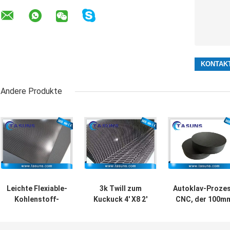
Andere Produkte
Leichte Flexiable-
3k Twill zum
Autoklav-Proze
Kohlenstoff-
Kuckuck 4' X8 2'
CNC, der 100m
Faser bedeckt
X4'-Kohlenstoff-
Kohlenstoff-
1000mm
Holzfaserplatte-
Faser-Block-