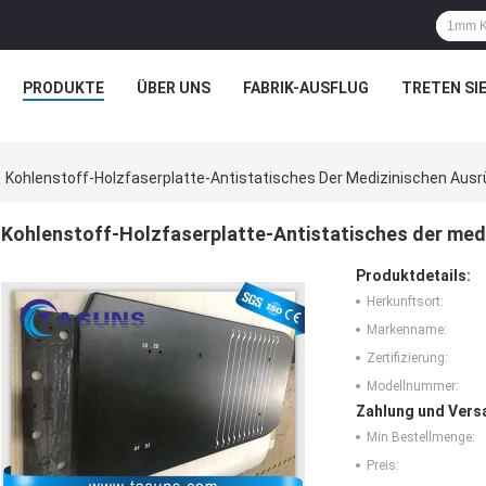
PRODUKTE
ÜBER UNS
FABRIK-AUSFLUG
TRETEN SIE
Kohlenstoff-Holzfaserplatte-Antistatisches Der Medizinischen Ausr
Kohlenstoff-Holzfaserplatte-Antistatisches der medi
Produktdetails:
Herkunftsort:
Markenname:
Zertifizierung:
Modellnummer:
Zahlung und Vers
Min Bestellmenge:
Preis: