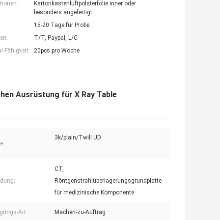
tionen:
Kartonkastenluftpolsterfolie inner oder
besonders angefertigt
15-20 Tage für Probe
en:
T/T, Paypal, L/C
-Fähigkeit:
20pcs pro Woche
chen Ausrüstung für X Ray Table
3k/plain/Twill UD
e:
CT,
dung:
Röntgenstrahlüberlagerungsgrundplatte
für medizinische Komponente
gungs-Art:
Machen-zu-Auftrag