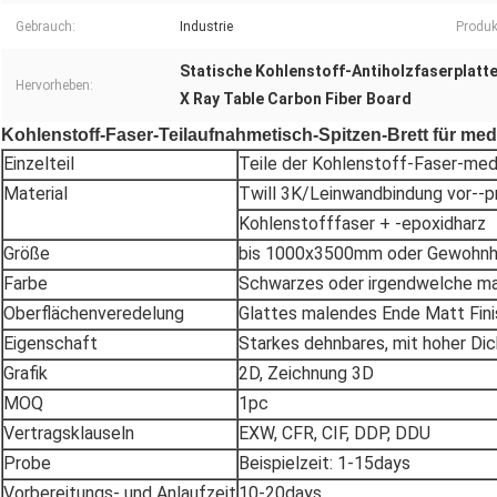
Gebrauch:
Industrie
Produk
Statische Kohlenstoff-Antiholzfaserplatt
Hervorheben:
X Ray Table Carbon Fiber Board
Kohlenstoff-Faser-Teilaufnahmetisch-Spitzen-Brett für me
Einzelteil
Teile der Kohlenstoff-Faser-med
Material
Twill 3K/Leinwandbindung vor--p
Kohlenstofffaser + -epoxidharz
Größe
bis 1000x3500mm oder Gewohnh
Farbe
Schwarzes oder irgendwelche m
Oberflächenveredelung
Glattes malendes Ende Matt Fini
Eigenschaft
Starkes dehnbares, mit hoher Dic
Grafik
2D, Zeichnung 3D
MOQ
1pc
Vertragsklauseln
EXW, CFR, CIF, DDP, DDU
Probe
Beispielzeit: 1-15days
Vorbereitungs- und Anlaufzeit
10-20days