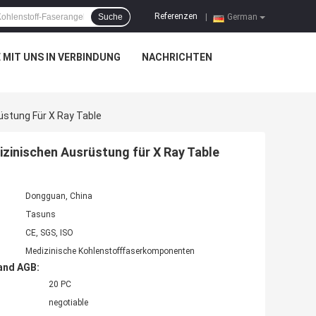
Referenzen
Suche
|
German
 MIT UNS IN VERBINDUNG
NACHRICHTEN
üstung Für X Ray Table
zinischen Ausrüstung für X Ray Table
Dongguan, China
Tasuns
CE, SGS, ISO
Medizinische Kohlenstofffaserkomponenten
and AGB:
20 PC
negotiable