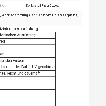
t-Art:
Kohlenstoff-Faser-Gewebe
e
Wärmedämmungs-Kohlenstoff-Holzfaserplatte
,
,
dizinische Ausrüstung
izinischen Ausrüstung
reg
eit
alenden Farben
shs oder der Farbe, UV geschützt
hte, leicht und dauerhaft