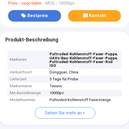
Preis：negotiable
MOQ：10000pc
Bestpreis
Kontakt
Produkt-Beschreibung
,
Pultruded-Kohlenstoff-Faser-Puppe
,
UAVs-Bau-Kohlenstoff-Faser-Puppe
Markieren
Pultruded-Kohlenstoff-Faser-Rod
ISO
Herkunftsort
Dongguan, China
Lieferzeit
5 Tage für Probe
Markenname
Tasuns
Min Bestellmenge
10000pc
Modellnummer
Pultruded-Kohlenstoff-Faserstange
Sehen Sie mehr an