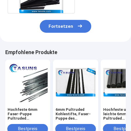
Fortsetzen
Empfohlene Produkte
Hochfeste 6mm
6mm Pultruded
Hochfeste und
Faser-Puppe
Kohlestifte, Faser-
leichte 6mm
Pultruded
Puppe des
Pultruded
Kohlenstoff-T300
Kohlenstoff-T300
Kohlestifte für
Aerospace
Bestpreis
Bestpreis
Bestprei