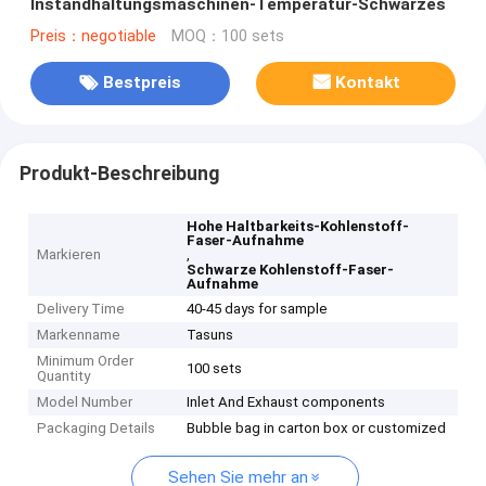
Instandhaltungsmaschinen-Temperatur-Schwarzes
Preis：negotiable
MOQ：100 sets
Bestpreis
Kontakt
Produkt-Beschreibung
Hohe Haltbarkeits-Kohlenstoff-
Faser-Aufnahme
Markieren
,
Schwarze Kohlenstoff-Faser-
Aufnahme
Delivery Time
40-45 days for sample
Markenname
Tasuns
Minimum Order
100 sets
Quantity
Model Number
Inlet And Exhaust components
Packaging Details
Bubble bag in carton box or customized
Sehen Sie mehr an