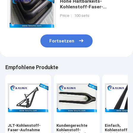
Hohe Haltbarkeits-
Kohlenstoff-Faser-
Aufnahme für
Price： 100 sets
Instandhaltungsmaschinen-
Temperatur-Schwarzes
Fortsetzen
Empfohlene Produkte
JLT-Kohlenstoff-
Kundengerechte
Einfach,
Faser-Aufnahme
Kohlenstoff-
Kohlenstoff-